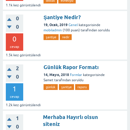
dikkat
etmeliyiz
1.1k
kez görüntülendi
Şantiye Nedir?
0
19, Ocak, 2019
Genel
kategorisinde
0
mobiladmin
(
100
puan)
tarafından
soruldu
0
şantiye
nedir
cevap
1.5k
kez görüntülendi
Günlük Rapor Formatı
2
14, Mayıs, 2018
Formlar
kategorisinde
0
Samet
tarafından
soruldu
1
günlük
şantiye
raporu
cevap
1.2k
kez görüntülendi
Merhaba Hayırlı olsun
1
siteniz
0