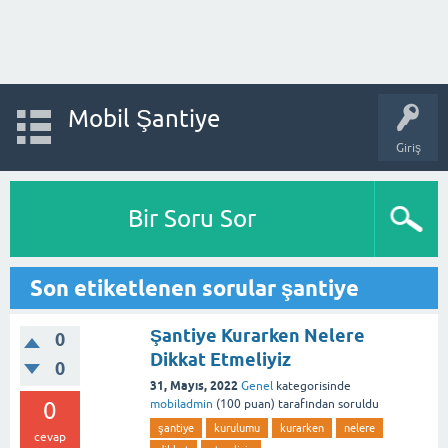
Mobil Şantiye
Giriş
Bir Soru Sor
Son etiketlenen sorular şantiye
Şantiye Kurarken Nelere
0
Dikkat Etmeliyiz
0
31, Mayıs, 2022
Genel
kategorisinde
0
mobiladmin
(
100
puan)
tarafından
soruldu
şantiye
kurulumu
kurarken
nelere
cevap