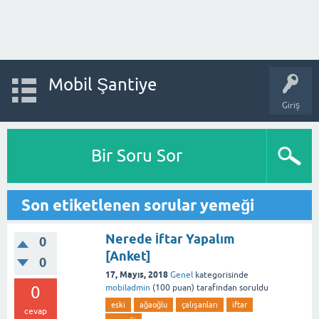
Mobil Şantiye
Giriş
Bir Soru Sor
Son etiketlenen sorular yemeği
Nerede İftar Yapalım
0
[Anket]
0
17, Mayıs, 2018
Genel
kategorisinde
0
mobiladmin
(
100
puan)
tarafından
soruldu
eski
ağaoğlu
çalışanları
iftar
cevap